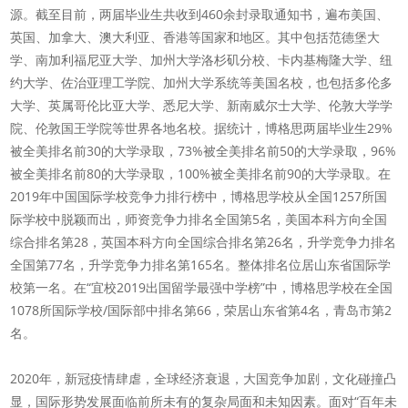
源。截至目前，两届毕业生共收到460余封录取通知书，遍布美国、
英国、加拿大、澳大利亚、香港等国家和地区。其中包括范德堡大
学、南加利福尼亚大学、加州大学洛杉矶分校、卡内基梅隆大学、纽
约大学、佐治亚理工学院、加州大学系统等美国名校，也包括多伦多
大学、英属哥伦比亚大学、悉尼大学、新南威尔士大学、伦敦大学学
院、伦敦国王学院等世界各地名校。据统计，博格思两届毕业生29%
被全美排名前30的大学录取，73%被全美排名前50的大学录取，96%
被全美排名前80的大学录取，100%被全美排名前90的大学录取。在
2019年中国国际学校竞争力排行榜中，博格思学校从全国1257所国
际学校中脱颖而出，师资竞争力排名全国第5名，美国本科方向全国
综合排名第28，英国本科方向全国综合排名第26名，升学竞争力排名
全国第77名，升学竞争力排名第165名。整体排名位居山东省国际学
校第一名。在“宜校2019出国留学最强中学榜”中，博格思学校在全国
1078所国际学校/国际部中排名第66，荣居山东省第4名，青岛市第2
名。
2020年，新冠疫情肆虐，全球经济衰退，大国竞争加剧，文化碰撞凸
显，国际形势发展面临前所未有的复杂局面和未知因素。面对“百年未