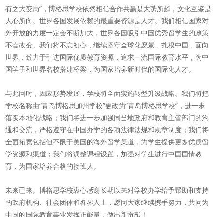
有之大变局”，博格思学校依然相信合作共赢是大势所趋，文化互鉴是
人心所向。世界各国发展依赖的最重要资源是人才。我们相信国家对
外开放的力度一定会不断加大，世界各国吸引中国优秀留学生的政策
不会改变。我们将不忘初心，继续坚守全球化愿景，扎根中国，面向
世界，致力于引进国际优质教育资源，追求一流国际教育水平，为中
国学子和世界名校搭建桥梁，为国家培养新时代的国际化人才。
与此同时，因应形势发展，学校将全面实施转型升级战略。我们将把
学校名称由“青岛博格思加州学校”更改为“青岛博格思学校”，进一步
落实本地化战略；我们将进一步加强同当地政府和教育主管部门的沟
通和交流，严格遵守在中国办学的各项法律法规和规章制度；我们将
全面拓宽包括但不限于美国的海外留学渠道，为学生提供更多优质留
学资源和渠道；我们将调整课程设置，加强对学生进行中国国情教
育，为国家培养合格的接班人。
未来已来。博格思学校衷心感谢长期以来对学校办学给予帮助和支持
的政府机构、社会团体和各界人士，愿同大家继续携手努力，共同为
中国的国际教育事业发挥正能量，做出新贡献！