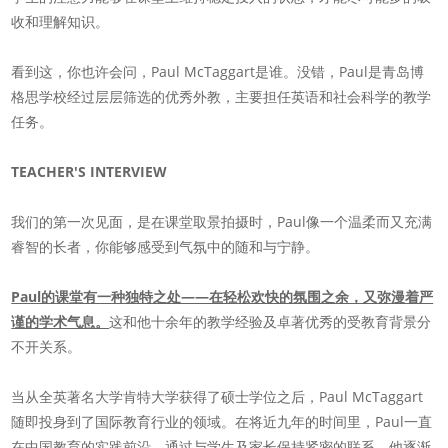
收和理解知识。
看到这，你也许会问，Paul McTaggart是谁。没错，Paul是青岛博
格思学校经过层层筛选的优秀外教，主要担任英语和社会科学的教学
任务。
TEACHER'S
INTERVIEW
我们的第一次见面，是在课堂取景拍摄时，Paul像一个温柔而又充满
睿智的长者，你能够感受到气氛中的随和与宁静。
Paul的课堂有一种独特之处——在轻松欢快的氛围之余，又弥漫着严
谨的学术气息。
这和他十余年的教学经验及卓著优秀的受教育背景分
不开关系。
当从全英著名大学肯特大学获得了硕士学位之后，Paul McTaggart
随即投身到了国际教育行业的领域。在将近九年的时间里，Paul一直
在中国教育的实践前沿，通过与学生及家长保持紧密的联系，他逐渐