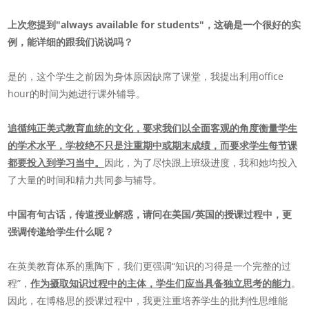
上次您提到"always available for
students"，这确是一个很好的实
例，能详细的跟我们说说吗？
是的，这个学生之前因为身体原因缺席了课堂，我提出利用office
hour的时间为她进行课外辅导。
追循纯正美式教育血统的文化，要求我们以全面客观的角度衡量学生
的学术水平，学校绝不只是注重期中或期末成绩，而要求学生每节课
都要投入到学习当中。
因此，为了尽快跟上班级进度，我和她均投入
了大量的时间和精力共同参与辅导。
中国有句古话，传道授业解惑，请问在美国/英国的授课过程中，更
强调传递给学生什么呢？
在英美教育体系的熏陶下，我们更强调“知识的习得是一个完整的过
程”，
作为摄取知识过程中的主体，学生们应当具备独立思考的能力
。
因此，在博格思的授课过程中，我更注重培养学生的批判性思维能