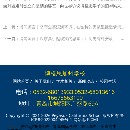
面对困难时独立而坚韧的姿态，向世界诉说博格思学子的韶华风采。
上一篇：
博闻师言｜坚守全英浸润环境，在独特的天赋里锻造梦想的价值
下一篇：
博闻师言｜以求真引起现实的思索，让历史有处安放——历史学教师A
博格思加州学校
网站首页
/
关于我们
/
学术相关
/
新闻动态
/
校园生活
电话：
0532-68013933 0532-68013616
16678663199
地址：
青岛市城阳区广盛路69A
Copyright © 2021-2026 Pegasus California School 版权所有
鲁
ICP备2022004245号-1
网站地图
XML
关键字:
博格思加州学校
青岛国际学校
国际高中
美国高中