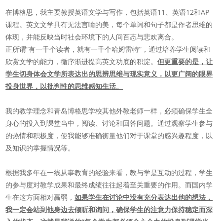
在博格思，我主要教授英语文学与写作，包括英语11、英语12和AP
课程。英文文学具有无法言喻的美，每个单词和句子都是作者思维的
体现，并能反映当时社会环境下的人间百态与悲欢离合。
正所谓“有一千个读者，就有一千个哈姆雷特”，通过培养学生阅读和
欣赏文学的能力，循序渐进提高英文功底的积淀。
但更重要的是，让
学生切身体会文学所表达出的思辨思维与现实意义，以更广阔的眼界
投身世界，以批判性的思维感知生活。
我的教学理念和青岛博格思学校其他外教老师一样，必须确保学生全
身心的投入到课堂当中，阅读、讨论和回答问题。通过观察学生参与
的热情和积极度，使我能够准确衡量他们对于课堂的感兴趣程度，以
及知识的掌握情况等。
根据我多年在一线从事教育的经验来看，教与学是互动的过程，学生
的参与度对教学成果和最终成绩往往起着至关重要的作用。而国内学
生在这方面相对羸弱，
如果学生在讨论中没有充分表达出他的想法，
我一定会站到他身边去倾听和询问，确保学生的注意力保持稳定而深