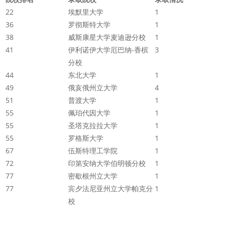
22
埃默里大学
1
36
罗彻斯特大学
1
38
威斯康星大学麦迪逊分校
1
41
伊利诺伊大学厄巴纳-香槟
3
分校
44
东北大学
1
49
俄亥俄州立大学
4
51
普渡大学
1
55
佩珀代因大学
1
55
圣塔克拉拉大学
1
55
罗格斯大学
1
67
伍斯特理工学院
1
72
印第安纳大学伯明顿分校
1
77
密歇根州立大学
1
77
宾夕法尼亚州立大学帕克分
1
校